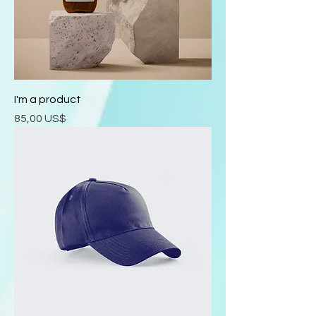
I'm a product
Precio
85,00 US$