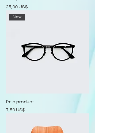
Precio
25,00 US$
New
I'm a product
Precio
7,50 US$