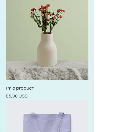
I'm a product
Precio
85,00 US$