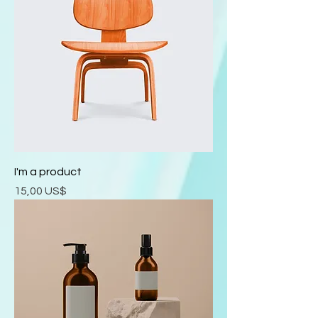
I'm a product
Precio
15,00 US$