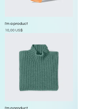
I'm a product
Precio
10,00 US$
I'm a product