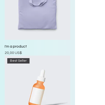
I'm a product
Precio
20,00 US$
Best Seller