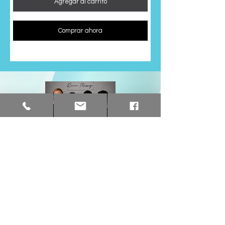
Agregar al carrito
Comprar ahora
(843) 215-2324
804 Inlet Sq Dr Unit G
Murrells Inlet SC 29576
Lunes - Viernes 9:00 am -