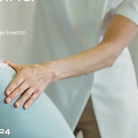
ge Events!
age
324