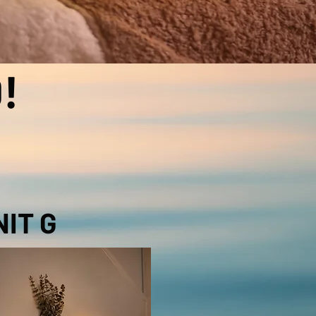
!
IT G