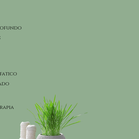
profundo
s
nfatico
zado
rapia