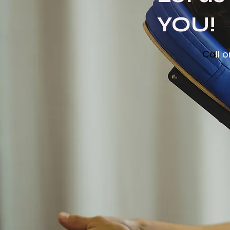
YOU!
Ca
ll 