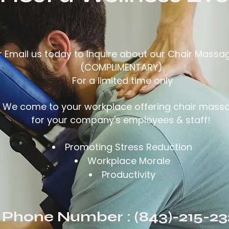
or Email us today to Inquire about our Chair Massa
(COMPLIMENTARY).
For a limited time only
We come to your workplace offering chair mass
for your company's employees & staff!
Promoting Stress Reduction
Workplace Morale
Productivity
Phone Number : (843)-215-2