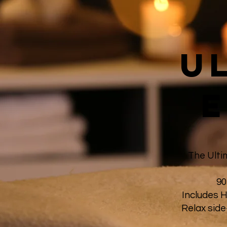
u
The Ult
90
Includes 
Relax side