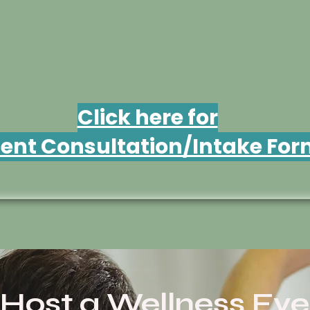
Click here for
ient Consultation/Intake Fo
 Host a Wellness Eve