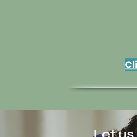
Cl
Let us