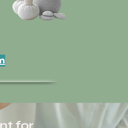
rm
nt for