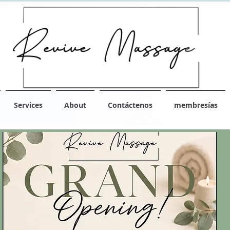
Services
About
Contáctenos
membresías