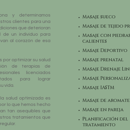
ona y determinamos
Masaje sueco
estros clientes para una
Masaje de tejido 
diciones que deterioran
 de un individuo para
Masaje con piedra
calientes
r van al corazón de esa
Masaje Deportivo
​Masaje prenatal​
 por optimizar su salud
ción de terapias de
Masaje Drenaje Li
sionales licenciados
Masaje Personali
ntados para lograr
u vida.
Masaje IASTM
la salud optimizada es
Masaje de aromate
, por lo que hemos hecho
Masaje en pareja
ean tan asequibles que
estros tratamientos que
Planificación del
regular.
tratamiento