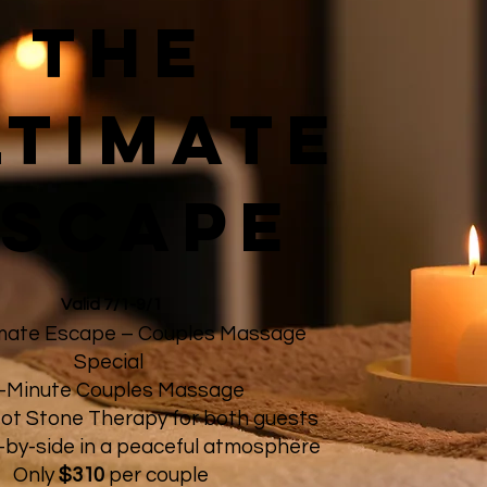
the
ltimate
escape
Valid 7/1-9/1
imate Escape – Couples Massage
Special
-Minute Couples Massage
Hot Stone Therapy for both guests
-by-side in a peaceful atmosphere
Only
$310
per couple